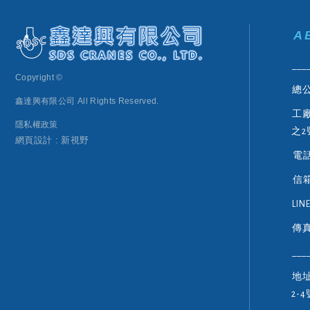
A
___
Copyright ©
總
鑫達興有限公司
All Rights Reserved.
工
隱私權政策
之2
網頁設計 : 新視野
電話
信箱：
LIN
傳真
__
地址
2-4