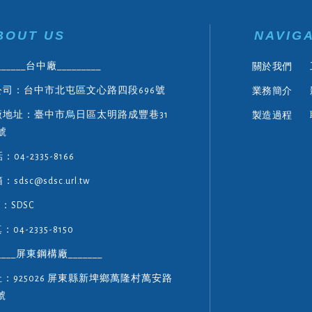
BOUT US
NAVIG
關於我們
______台中廠_________
業務簡介
公司：台中市北屯區文心路四段696號
製造過程
廠地址：臺中市烏日區太明路成豐巷31
號
：04-2335-8166
sdsc@sdsc.url.tw
E：SDSC
：04-2335-8150
_____屏東鋼構廠_______
：925026 屏東縣新埤鄉萬隆村萬安路
號